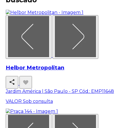
Helbor Metropolitan
Jardim América | São Paulo - SP
Cód.: EMP11648
VALOR
Sob consulta