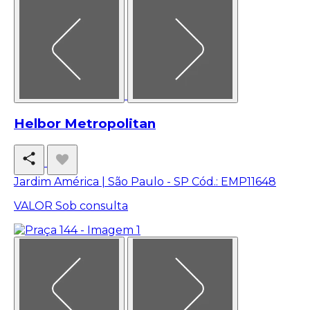
Helbor Metropolitan
Jardim América | São Paulo - SP
Cód.: EMP11648
VALOR
Sob consulta