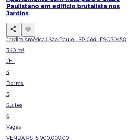
Paulistano em edifício brutalista nos
Jardins
Jardim América | São Paulo - SP
Cód.: ESQ50450
340 m²
Útil
4
Dorms.
3
Suítes
6
Vagas
VENDA
R$ 15.000.000,00