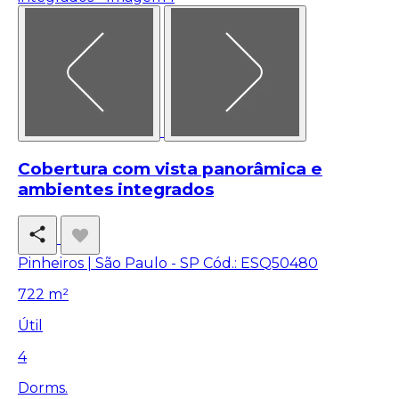
Cobertura com vista panorâmica e
ambientes integrados
Pinheiros | São Paulo - SP
Cód.: ESQ50480
722 m²
Útil
4
Dorms.