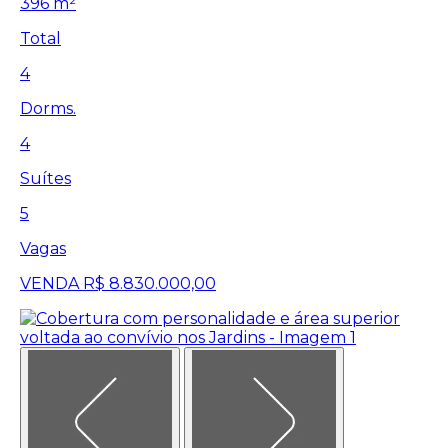
396 m²
Total
4
Dorms.
4
Suítes
5
Vagas
VENDA
R$ 8.830.000,00