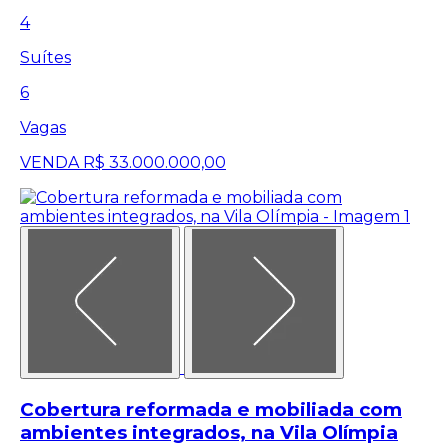
4
Suítes
6
Vagas
VENDA
R$ 33.000.000,00
Cobertura reformada e mobiliada com
ambientes integrados, na Vila Olímpia