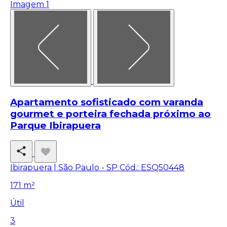
Apartamento sofisticado com varanda
gourmet e porteira fechada próximo ao
Parque Ibirapuera
Ibirapuera | São Paulo - SP
Cód.: ESQ50448
171 m²
Útil
3