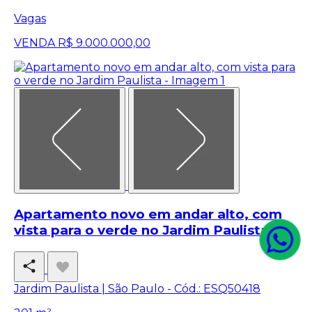
Vagas
VENDA
R$ 9.000.000,00
Apartamento novo em andar alto, com
vista para o verde no Jardim Paulista
Jardim Paulista | São Paulo -
Cód.: ESQ50418