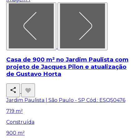
Casa de 900 m² no Jardim Paulista com
projeto de Jacques Pilon e atualização
de Gustavo Horta
Jardim Paulista | São Paulo - SP
Cód.: ESQ50476
719 m²
Construída
900 m²