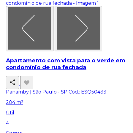
Apartamento com vista para o verde em
condomínio de rua fechada
Panamby | São Paulo - SP
Cód.: ESQ50433
204 m²
Útil
4