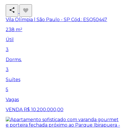
Vila Olímpia | São Paulo - SP
Cód.: ESQ50447
238 m²
Útil
3
Dorms.
3
Suítes
5
Vagas
VENDA
R$ 10.200.000,00