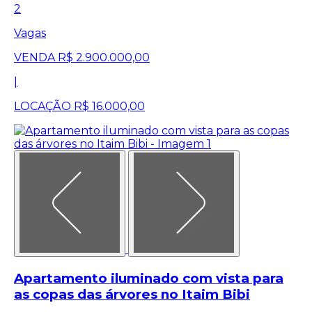
2
Vagas
VENDA
R$ 2.900.000,00
|
LOCAÇÃO
R$ 16.000,00
Apartamento iluminado com vista para
as copas das árvores no Itaim Bibi