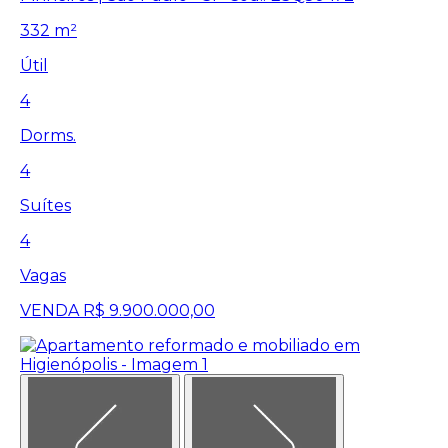
332 m²
Útil
4
Dorms.
4
Suítes
4
Vagas
VENDA
R$ 9.900.000,00