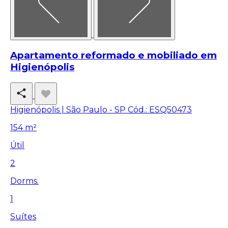
Apartamento reformado e mobiliado em
Higienópolis
Higienópolis | São Paulo - SP
Cód.: ESQ50473
154 m²
Útil
2
Dorms.
1
Suítes