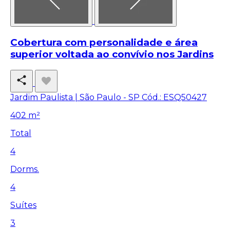
Cobertura com personalidade e área
superior voltada ao convívio nos Jardins
Jardim Paulista | São Paulo - SP
Cód.: ESQ50427
402 m²
Total
4
Dorms.
4
Suítes
3