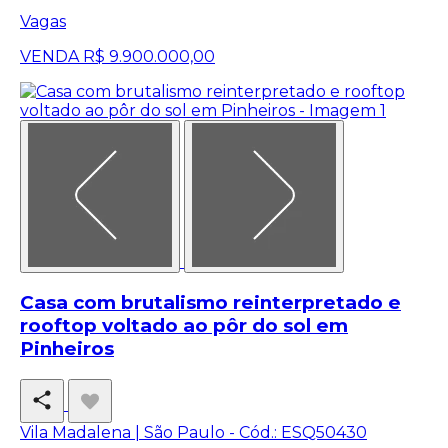
Vagas
VENDA
R$ 9.900.000,00
Casa com brutalismo reinterpretado e
rooftop voltado ao pôr do sol em
Pinheiros
Vila Madalena | São Paulo -
Cód.: ESQ50430