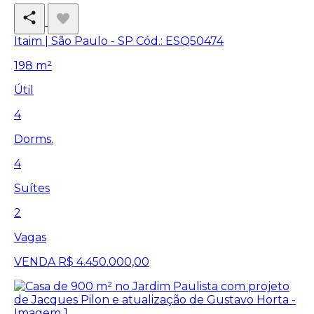
Itaim | São Paulo - SP
Cód.: ESQ50474
198 m²
Útil
4
Dorms.
4
Suítes
2
Vagas
VENDA
R$ 4.450.000,00