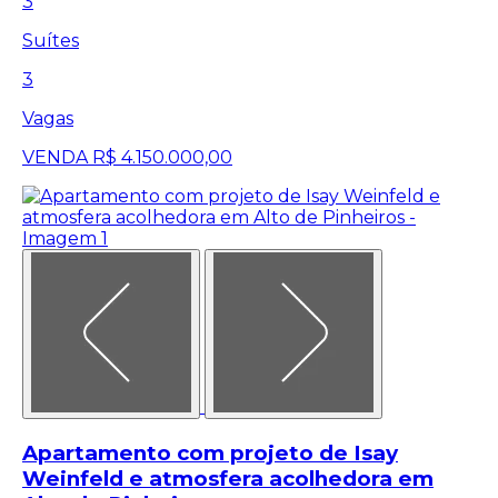
3
Suítes
3
Vagas
VENDA
R$ 4.150.000,00
Apartamento com projeto de Isay
Weinfeld e atmosfera acolhedora em