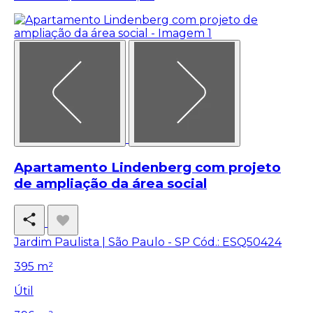
Apartamento Lindenberg com projeto
de ampliação da área social
Jardim Paulista | São Paulo - SP
Cód.: ESQ50424
395 m²
Útil