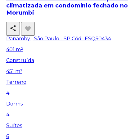
climatizada em condomínio fechado no
Morumbi
Panamby | São Paulo - SP
Cód.: ESQ50434
401 m²
Construída
451 m²
Terreno
4
Dorms.
4
Suítes
6