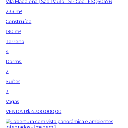
Vila Madalena | São Paulo - SP
Cód.: ESQ50478
233 m²
Construída
190 m²
Terreno
4
Dorms.
2
Suítes
3
Vagas
VENDA
R$ 4.300.000,00