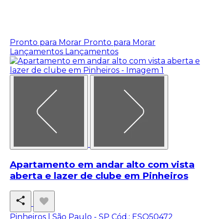
Pronto para Morar
Pronto para Morar
Lançamentos
Lançamentos
Apartamento em andar alto com vista
aberta e lazer de clube em Pinheiros
Pinheiros | São Paulo - SP
Cód.: ESQ50472