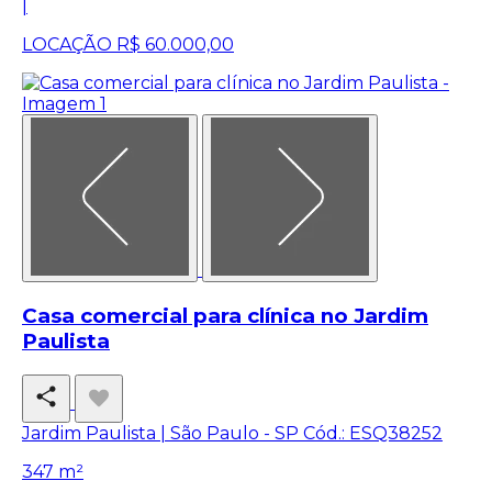
|
LOCAÇÃO
R$ 60.000,00
Casa comercial para clínica no Jardim
Paulista
Jardim Paulista | São Paulo - SP
Cód.: ESQ38252
347 m²