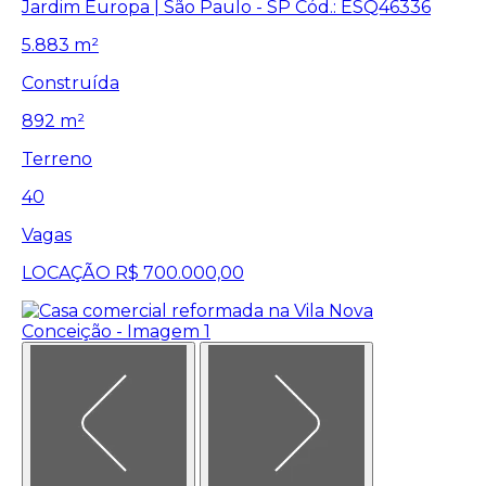
Jardim Europa | São Paulo - SP
Cód.: ESQ46336
5.883 m²
Construída
892 m²
Terreno
40
Vagas
LOCAÇÃO
R$ 700.000,00