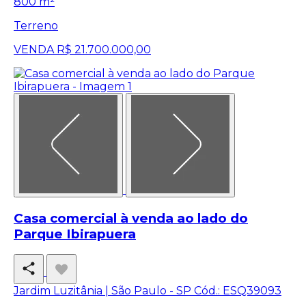
800 m²
Terreno
VENDA
R$ 21.700.000,00
Casa comercial à venda ao lado do
Parque Ibirapuera
Jardim Luzitânia | São Paulo - SP
Cód.: ESQ39093