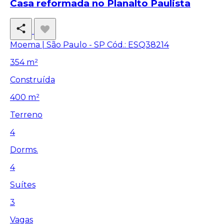
Casa reformada no Planalto Paulista
Moema | São Paulo - SP
Cód.: ESQ38214
354 m²
Construída
400 m²
Terreno
4
Dorms.
4
Suítes
3
Vagas