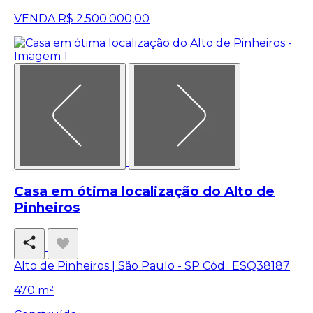
VENDA
R$ 2.500.000,00
Casa em ótima localização do Alto de
Pinheiros
Alto de Pinheiros | São Paulo - SP
Cód.: ESQ38187
470 m²