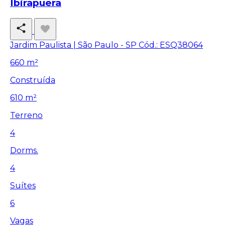
Ibirapuera
Jardim Paulista | São Paulo - SP
Cód.: ESQ38064
660 m²
Construída
610 m²
Terreno
4
Dorms.
4
Suítes
6
Vagas