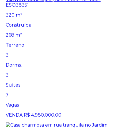
ESQ38351
320 m²
Construída
268 m²
Terreno
3
Dorms.
3
Suítes
7
Vagas
VENDA
R$ 4.980.000,00