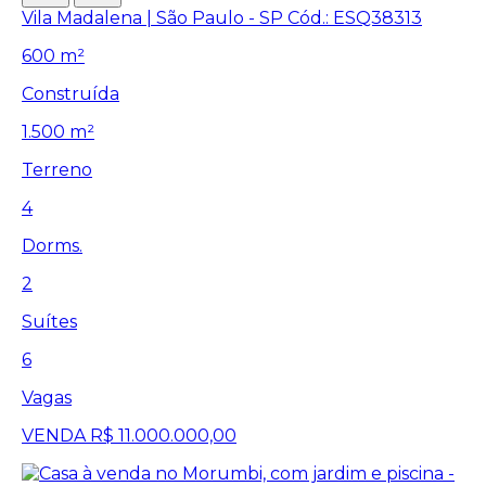
Vila Madalena | São Paulo - SP
Cód.: ESQ38313
600 m²
Construída
1.500 m²
Terreno
4
Dorms.
2
Suítes
6
Vagas
VENDA
R$ 11.000.000,00