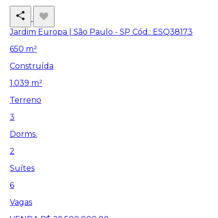
Jardim Europa | São Paulo - SP
Cód.: ESQ38173
650 m²
Construída
1.039 m²
Terreno
3
Dorms.
2
Suítes
6
Vagas