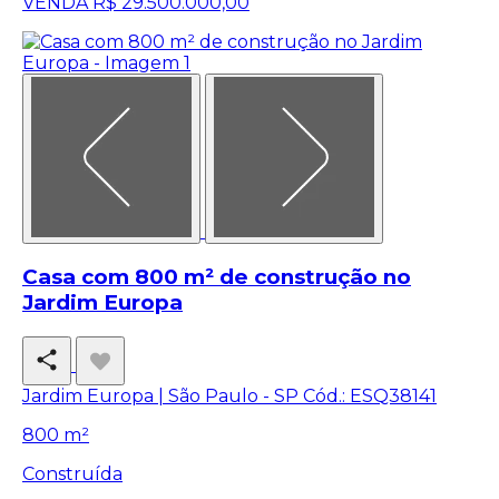
VENDA
R$ 29.500.000,00
Casa com 800 m² de construção no
Jardim Europa
Jardim Europa | São Paulo - SP
Cód.: ESQ38141
800 m²
Construída