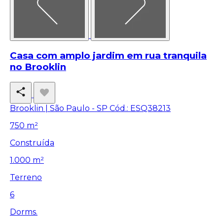
Casa com amplo jardim em rua tranquila
no Brooklin
Brooklin | São Paulo - SP
Cód.: ESQ38213
750 m²
Construída
1.000 m²
Terreno
6
Dorms.