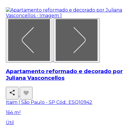
Apartamento reformado e decorado por
Juliana Vasconcellos
Itaim | São Paulo - SP
Cód.: ESQ10942
164 m²
Útil