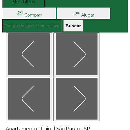
Mais Filtros
Comprar
Alugar
Buscar
Apartamento | Itaim | São Paulo - SP