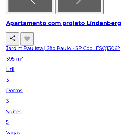
Apartamento com projeto Lindenberg
Jardim Paulista | São Paulo - SP
Cód.: ESQ13062
395 m²
Útil
3
Dorms.
3
Suítes
5
Vagas