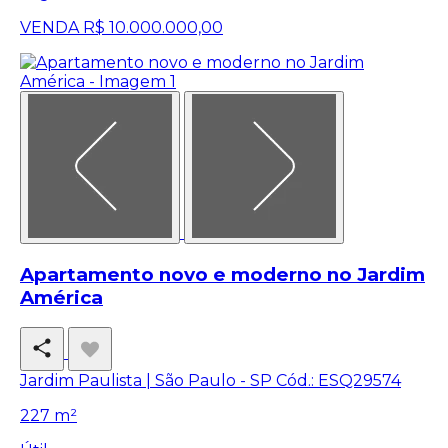
VENDA
R$ 10.000.000,00
Apartamento novo e moderno no Jardim
América
Jardim Paulista | São Paulo - SP
Cód.: ESQ29574
227 m²