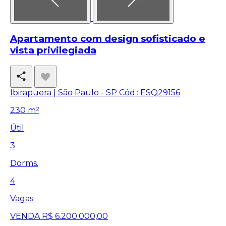
Apartamento com design sofisticado e
vista privilegiada
Ibirapuera | São Paulo - SP
Cód.: ESQ29156
230 m²
Útil
3
Dorms.
4
Vagas
VENDA
R$ 6.200.000,00