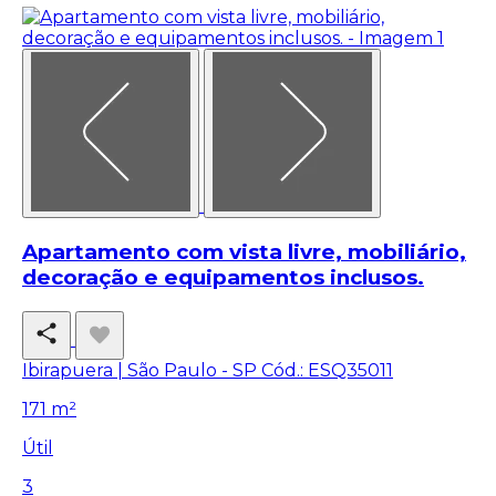
Apartamento com vista livre, mobiliário,
decoração e equipamentos inclusos.
Ibirapuera | São Paulo - SP
Cód.: ESQ35011
171 m²
Útil
3