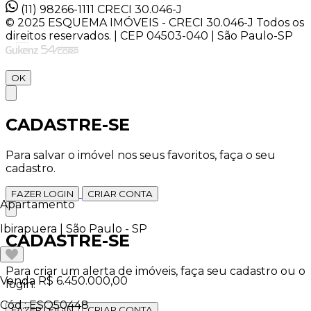
(11) 98266-1111
CRECI 30.046-J
© 2025 ESQUEMA IMÓVEIS - CRECI 30.046-J Todos os
direitos reservados. | CEP 04503-040 | São Paulo-SP
OK
CADASTRE-SE
Para salvar o imóvel nos seus favoritos, faça o seu
cadastro.
FAZER LOGIN
CRIAR CONTA
Apartamento
Ibirapuera | São Paulo - SP
CADASTRE-SE
Para criar um alerta de imóveis, faça seu cadastro ou o
Venda
R$ 6.450.000,00
login.
Cód.: ESQ50448
FAZER LOGIN
CRIAR CONTA