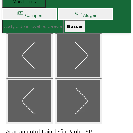
Mais Filtros
Comprar
Alugar
Buscar
Apartamento | Itaim | São Paulo - SP