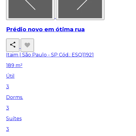
Prédio novo em ótima rua
Itaim | São Paulo - SP
Cód.: ESQ11921
189 m²
Útil
3
Dorms.
3
Suítes
3