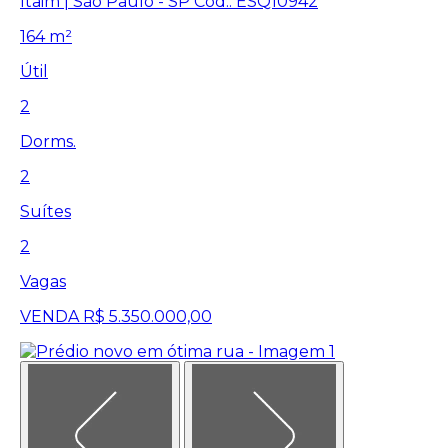
Itaim | São Paulo - SP
Cód.: ESQ10942
164 m²
Útil
2
Dorms.
2
Suítes
2
Vagas
VENDA
R$ 5.350.000,00