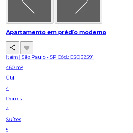
Apartamento em prédio moderno
Itaim | São Paulo - SP
Cód.: ESQ32591
460 m²
Útil
4
Dorms.
4
Suítes
5