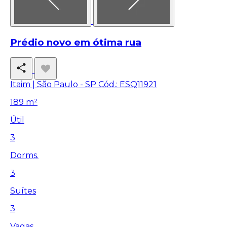
Prédio novo em ótima rua
Itaim | São Paulo - SP
Cód.: ESQ11921
189 m²
Útil
3
Dorms.
3
Suítes
3
Vagas