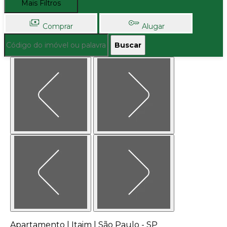
Mais Filtros
Comprar
Alugar
Buscar
Apartamento | Itaim | São Paulo - SP