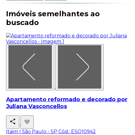
Imóveis semelhantes ao
buscado
Apartamento reformado e decorado por
Juliana Vasconcellos
Itaim | São Paulo - SP
Cód.: ESQ10942