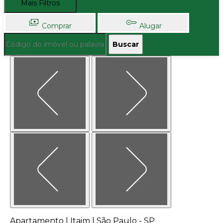
Mais Filtros
Comprar
Alugar
Buscar
Apartamento | Itaim | São Paulo - SP