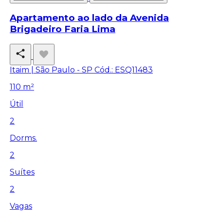
Apartamento ao lado da Avenida
Brigadeiro Faria Lima
Itaim | São Paulo - SP
Cód.: ESQ11483
110 m²
Útil
2
Dorms.
2
Suítes
2
Vagas