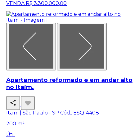
VENDA
R$ 3.300.000,00
Apartamento reformado e em andar alto
no Itaim.
Itaim | São Paulo - SP
Cód.: ESQ14408
200 m²
Útil