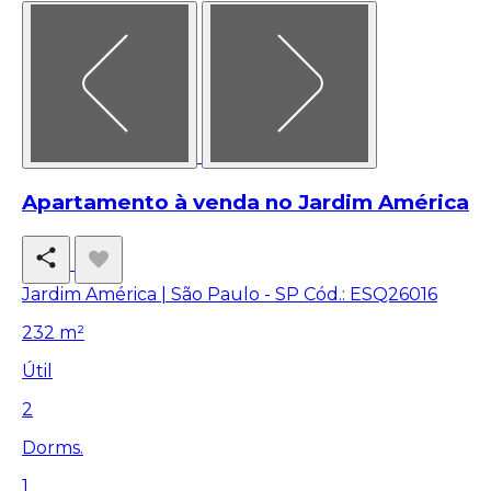
Apartamento à venda no Jardim América
Jardim América | São Paulo - SP
Cód.: ESQ26016
232 m²
Útil
2
Dorms.
1