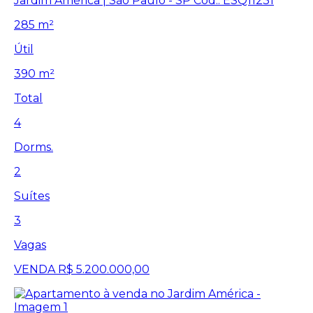
Jardim América | São Paulo - SP
Cód.: ESQ11231
285 m²
Útil
390 m²
Total
4
Dorms.
2
Suítes
3
Vagas
VENDA
R$ 5.200.000,00