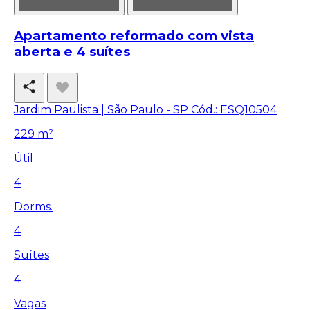
Apartamento reformado com vista
aberta e 4 suítes
Jardim Paulista | São Paulo - SP
Cód.: ESQ10504
229 m²
Útil
4
Dorms.
4
Suítes
4
Vagas