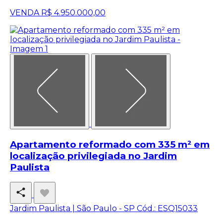
VENDA
R$ 4.950.000,00
Apartamento reformado com 335 m² em
localização privilegiada no Jardim
Paulista
Jardim Paulista | São Paulo - SP
Cód.: ESQ15033