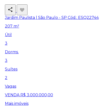
Jardim Paulista | São Paulo - SP
Cód.: ESQ22744
207 m²
Útil
3
Dorms.
3
Suítes
2
Vagas
VENDA
R$ 3.000.000,00
Mais imóveis