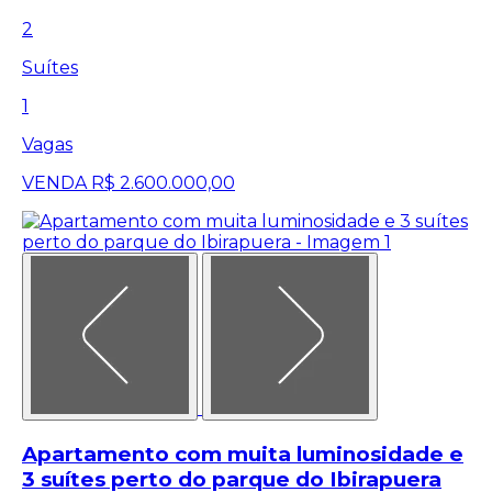
2
Suítes
1
Vagas
VENDA
R$ 2.600.000,00
Apartamento com muita luminosidade e
3 suítes perto do parque do Ibirapuera