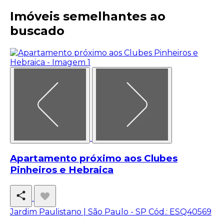
Imóveis semelhantes ao
buscado
Apartamento próximo aos Clubes
Pinheiros e Hebraica
Jardim Paulistano | São Paulo - SP
Cód.: ESQ40569