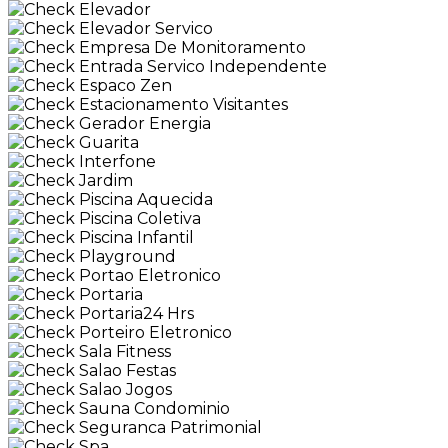
Elevador
Elevador Servico
Empresa De Monitoramento
Entrada Servico Independente
Espaco Zen
Estacionamento Visitantes
Gerador Energia
Guarita
Interfone
Jardim
Piscina Aquecida
Piscina Coletiva
Piscina Infantil
Playground
Portao Eletronico
Portaria
Portaria24 Hrs
Porteiro Eletronico
Sala Fitness
Salao Festas
Salao Jogos
Sauna Condominio
Seguranca Patrimonial
Spa