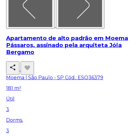
Apartamento de alto padrão em Moema
Pássaros, assinado pela arquiteta Jóia
Bergamo
Moema | São Paulo - SP
Cód.: ESQ36379
181 m²
Útil
3
Dorms.
3