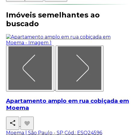
Imóveis semelhantes ao
buscado
Apartamento amplo em rua cobiçada em
Moema
Moema | São Paulo - SP
Cód.: ESQ24596