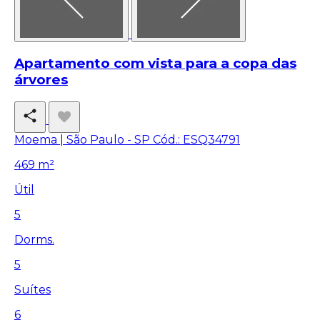
Apartamento com vista para a copa das
árvores
Moema | São Paulo - SP
Cód.: ESQ34791
469 m²
Útil
5
Dorms.
5
Suítes
6