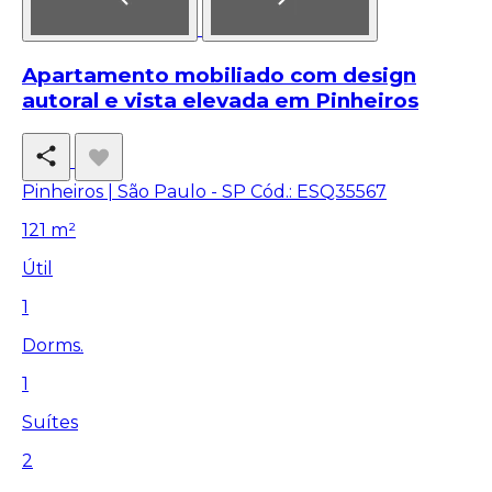
Apartamento mobiliado com design
autoral e vista elevada em Pinheiros
Pinheiros | São Paulo - SP
Cód.: ESQ35567
121 m²
Útil
1
Dorms.
1
Suítes
2