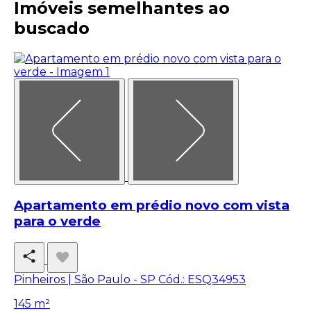
Imóveis semelhantes ao
buscado
Apartamento em prédio novo com vista
para o verde
Pinheiros | São Paulo - SP
Cód.: ESQ34953
145 m²