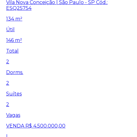
Vila Nova Conceição | São Paulo - SP
Cód.:
ESQ25754
134 m²
Útil
146 m²
Total
2
Dorms.
2
Suítes
2
Vagas
VENDA
R$ 4.500.000,00
|