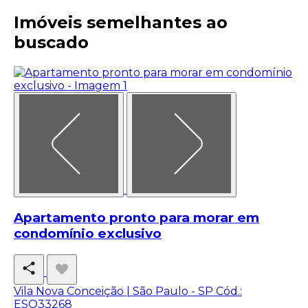
Imóveis semelhantes ao
buscado
Apartamento pronto para morar em
condomínio exclusivo
Vila Nova Conceição | São Paulo - SP
Cód.:
ESQ33268