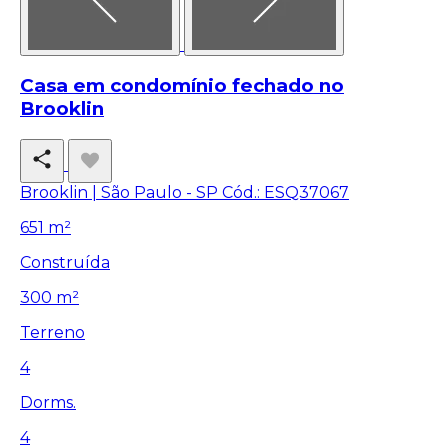
Casa em condomínio fechado no
Brooklin
Brooklin | São Paulo - SP
Cód.: ESQ37067
651 m²
Construída
300 m²
Terreno
4
Dorms.
4