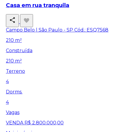
Casa em rua tranquila
Campo Belo | São Paulo - SP
Cód.: ESQ7568
210 m²
Construída
210 m²
Terreno
4
Dorms.
4
Vagas
VENDA
R$ 2.800.000,00