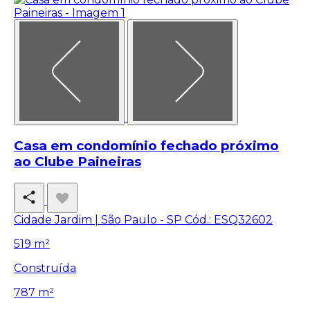
Casa em condomínio fechado próximo
ao Clube Paineiras
Cidade Jardim | São Paulo - SP
Cód.: ESQ32602
519 m²
Construída
787 m²