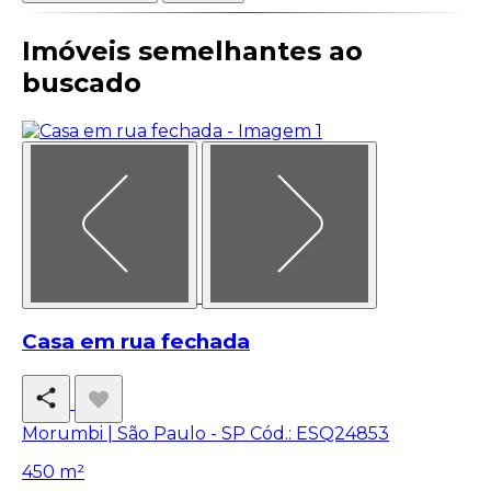
Imóveis semelhantes ao
buscado
Casa em rua fechada
Morumbi | São Paulo - SP
Cód.: ESQ24853
450 m²