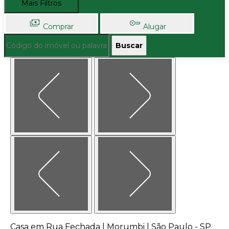
Mais Filtros
Comprar
Alugar
Buscar
Casa em Rua Fechada | Morumbi | São Paulo - SP