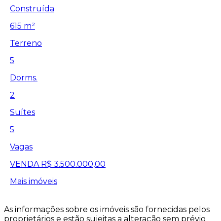
Construída
615 m²
Terreno
5
Dorms.
2
Suítes
5
Vagas
VENDA
R$ 3.500.000,00
Mais imóveis
As informações sobre os imóveis são fornecidas pelos
proprietários e estão sujeitas a alteração sem prévio