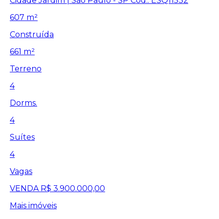
Cidade Jardim | São Paulo - SP
Cód.: ESQ11532
607 m²
Construída
661 m²
Terreno
4
Dorms.
4
Suítes
4
Vagas
VENDA
R$ 3.900.000,00
Mais imóveis