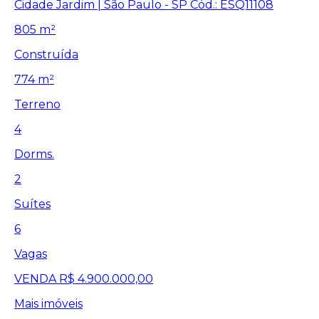
Cidade Jardim | São Paulo - SP
Cód.: ESQ11108
805 m²
Construída
774 m²
Terreno
4
Dorms.
2
Suítes
6
Vagas
VENDA
R$ 4.900.000,00
Mais imóveis