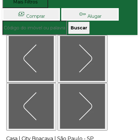
Mais Filtros
Comprar
Alugar
Buscar
Casa | City Boaçava | São Paulo - SP