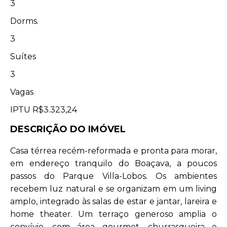
3
Dorms.
3
Suítes
3
Vagas
IPTU
R$3.323,24
DESCRIÇÃO DO IMÓVEL
Casa térrea recém-reformada e pronta para morar,
em endereço tranquilo do Boaçava, a poucos
passos do Parque Villa-Lobos. Os ambientes
recebem luz natural e se organizam em um living
amplo, integrado às salas de estar e jantar, lareira e
home theater. Um terraço generoso amplia o
convívio, com área gourmet, churrasqueira e