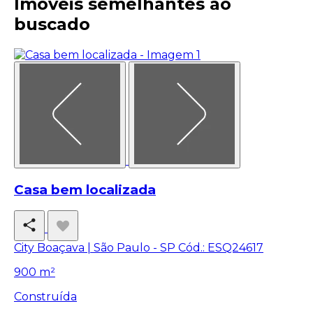
Imóveis semelhantes ao
buscado
Casa bem localizada
City Boaçava | São Paulo - SP
Cód.: ESQ24617
900 m²
Construída