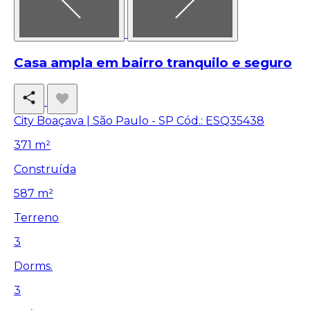
Casa ampla em bairro tranquilo e seguro
City Boaçava | São Paulo - SP
Cód.: ESQ35438
371 m²
Construída
587 m²
Terreno
3
Dorms.
3