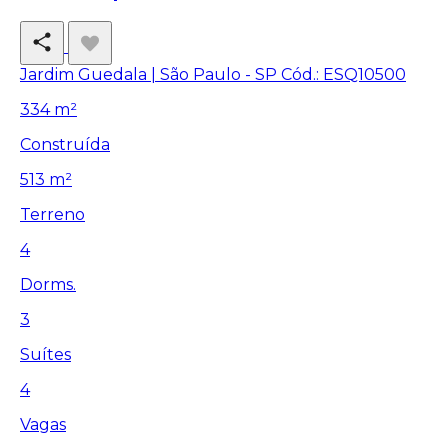
Jardim Guedala | São Paulo - SP
Cód.: ESQ10500
334 m²
Construída
513 m²
Terreno
4
Dorms.
3
Suítes
4
Vagas