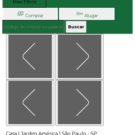
Mais Filtros
Comprar
Alugar
Buscar
Casa | Jardim América | São Paulo - SP