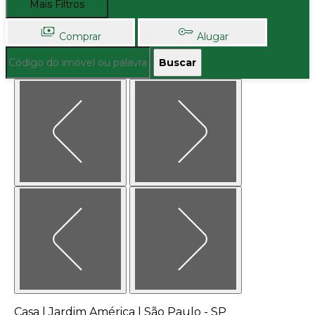
Mais Filtros
Comprar
Alugar
Buscar
Casa | Jardim América | São Paulo - SP