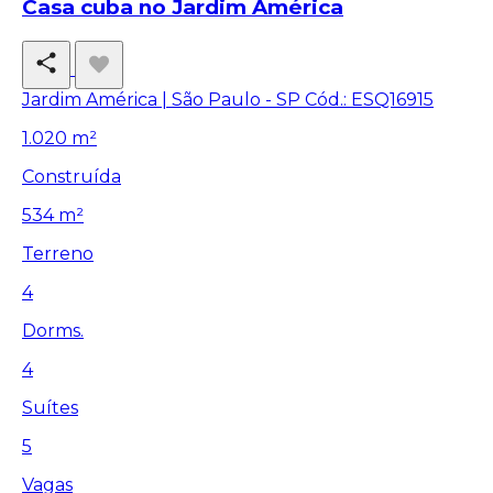
Casa cuba no Jardim América
Jardim América | São Paulo - SP
Cód.: ESQ16915
1.020 m²
Construída
534 m²
Terreno
4
Dorms.
4
Suítes
5
Vagas