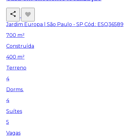
Jardim Europa | São Paulo - SP
Cód.: ESQ36589
700 m²
Construída
400 m²
Terreno
4
Dorms.
4
Suítes
5
Vagas