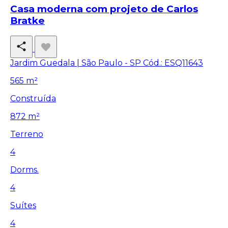
Casa moderna com projeto de Carlos
Bratke
Jardim Guedala | São Paulo - SP
Cód.: ESQ11643
565 m²
Construída
872 m²
Terreno
4
Dorms.
4
Suítes
4