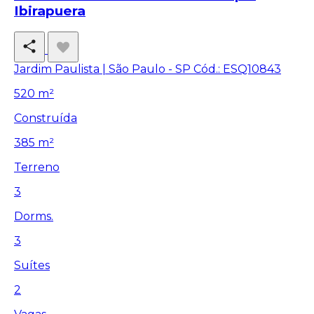
Ibirapuera
Jardim Paulista | São Paulo - SP
Cód.: ESQ10843
520 m²
Construída
385 m²
Terreno
3
Dorms.
3
Suítes
2