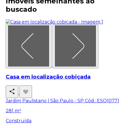
Imóveis semelhantes ao
buscado
Casa em localização cobiçada
Jardim Paulistano | São Paulo - SP
Cód.: ESQ10771
281 m²
Construída