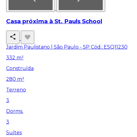
Casa próxima à St. Pauls School
Jardim Paulistano | São Paulo - SP
Cód.: ESQ11230
332 m²
Construída
280 m²
Terreno
3
Dorms.
3
Suítes