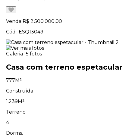
Venda
R$ 2.500.000,00
Cód.: ESQ13049
Galeria
15 fotos
Casa com terreno espetacular
777M²
Construída
1.239M²
Terreno
4
Dorms.