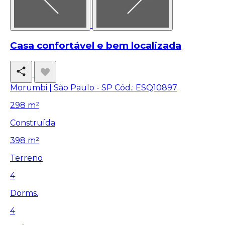
Casa confortável e bem localizada
Morumbi | São Paulo - SP
Cód.: ESQ10897
298 m²
Construída
398 m²
Terreno
4
Dorms.
4