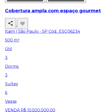
Cobertura ampla com espaço gourmet
Itaim | São Paulo - SP
Cód.: ESQ36234
500 m²
Útil
3
Dorms.
3
Suítes
6
Vagas
VENDA
R$ 10.500.000,00