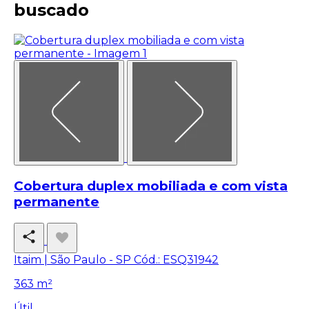
buscado
Cobertura duplex mobiliada e com vista
permanente
Itaim | São Paulo - SP
Cód.: ESQ31942
363 m²
Útil