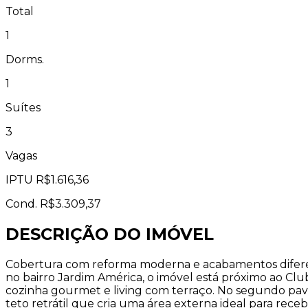
Total
1
Dorms.
1
Suítes
3
Vagas
IPTU
R$1.616,36
Cond.
R$3.309,37
DESCRIÇÃO DO IMÓVEL
Cobertura com reforma moderna e acabamentos diferen
no bairro Jardim América, o imóvel está próximo ao Club
cozinha gourmet e living com terraço. No segundo pavi
teto retrátil que cria uma área externa ideal para re