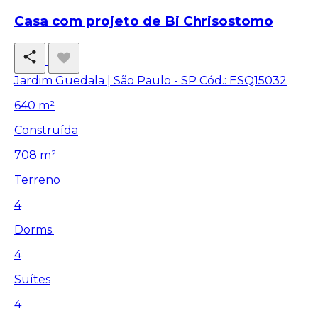
Casa com projeto de Bi Chrisostomo
Jardim Guedala | São Paulo - SP
Cód.: ESQ15032
640 m²
Construída
708 m²
Terreno
4
Dorms.
4
Suítes
4