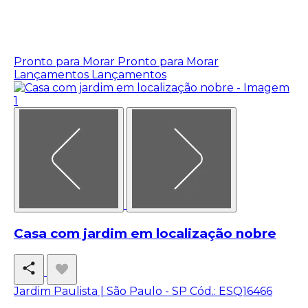
Pronto para Morar
Pronto para Morar
Lançamentos
Lançamentos
Casa com jardim em localização nobre
Jardim Paulista | São Paulo - SP
Cód.: ESQ16466