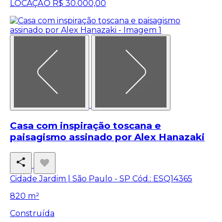
LOCAÇÃO
R$ 30.000,00
Casa com inspiração toscana e
paisagismo assinado por Alex Hanazaki
Cidade Jardim | São Paulo - SP
Cód.: ESQ14365
820 m²
Construída