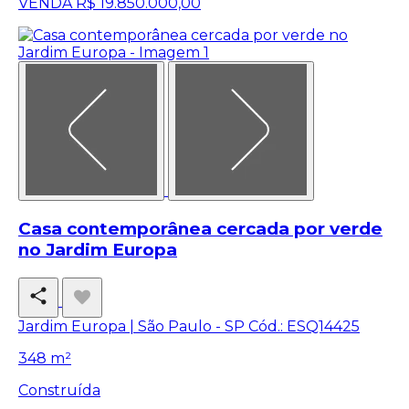
VENDA
R$ 19.850.000,00
Casa contemporânea cercada por verde
no Jardim Europa
Jardim Europa | São Paulo - SP
Cód.: ESQ14425
348 m²
Construída