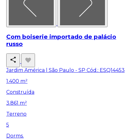
Com boiserie importado de palácio
russo
Jardim América | São Paulo - SP
Cód.: ESQ14453
1.400 m²
Construída
3.861 m²
Terreno
5
Dorms.