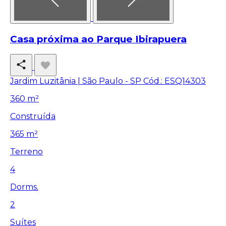
Casa próxima ao Parque Ibirapuera
Jardim Luzitânia | São Paulo - SP
Cód.: ESQ14303
360 m²
Construída
365 m²
Terreno
4
Dorms.
2
Suítes