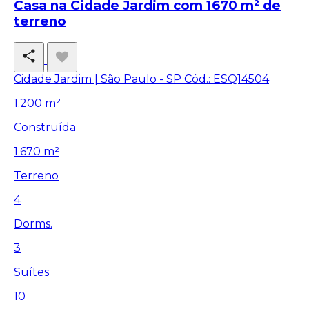
Casa na Cidade Jardim com 1670 m² de
terreno
Cidade Jardim | São Paulo - SP
Cód.: ESQ14504
1.200 m²
Construída
1.670 m²
Terreno
4
Dorms.
3
Suítes
10