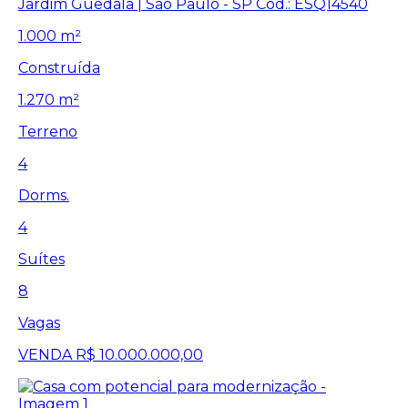
Jardim Guedala | São Paulo - SP
Cód.: ESQ14540
1.000 m²
Construída
1.270 m²
Terreno
4
Dorms.
4
Suítes
8
Vagas
VENDA
R$ 10.000.000,00