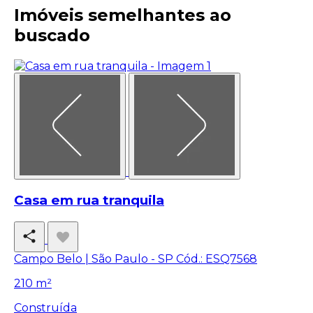
Imóveis semelhantes ao
buscado
Casa em rua tranquila
Campo Belo | São Paulo - SP
Cód.: ESQ7568
210 m²
Construída